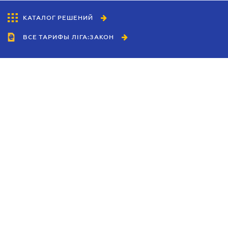
КАТАЛОГ РЕШЕНИЙ
ВСЕ ТАРИФЫ ЛІГА:ЗАКОН
Сотрудничество
Агенты
Дилеры
Политика
конфиденциальности
Условия использования
сайта
Реклама
Блог
Новости компании
Руководства