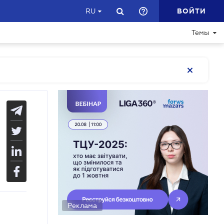
ВОЙТИ
RU
Темы
Реклама