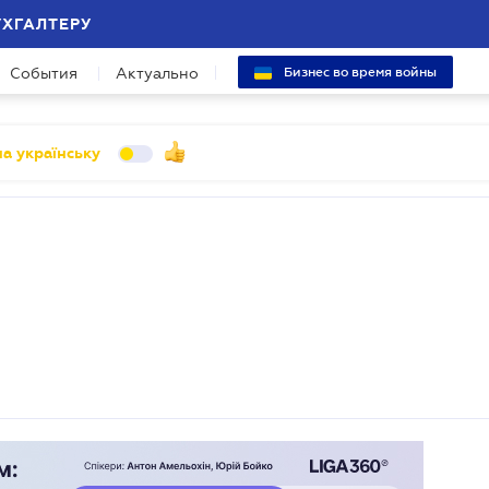
УХГАЛТЕРУ
События
Актуально
Бизнес во время войны
а українську