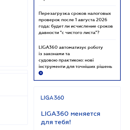
Перезагрузка сроков налоговых
проверок после 1 августа 2026
года: будет ли исчисление сроков
давности "с чистого листа"?
LIGA360 автоматизує роботу
із законами та
судовою практикою: нові
інструменти для точніших рішень
R
LIGA360 меняется
для тебя!