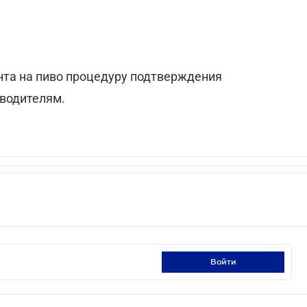
нта на пиво процедуру подтверждения
зводителям.
войти