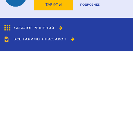
ТАРИФЫ
ПОДРОБНЕЕ
КАТАЛОГ РЕШЕНИЙ
ВСЕ ТАРИФЫ ЛІГА:ЗАКОН
Сотрудничество
Агенты
Дилеры
Политика
конфиденциальности
Условия использования
сайта
Реклама
Блог