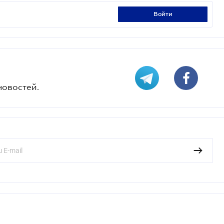
войти
новостей.