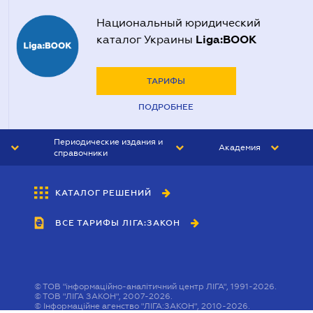
Национальный юридический
Liga:BOOK
каталог Украины
ТАРИФЫ
ПОДРОБНЕЕ
Периодические издания и
Академия
справочники
ЮРИСТ&ЗАКОН
АКАДЕМИЯ ЛІГА:ЗАКОН
КАТАЛОГ РЕШЕНИЙ
БУХГАЛТЕР&ЗАКОН
ВСЕ ТАРИФЫ ЛІГА:ЗАКОН
ВЕСТНИК МСФО
ИНТЕРБУХ
ЛИЧНЫЙ ЭКСПЕРТ
©
ТОВ "інформаційно-аналітичний центр ЛІГА", 1991-2026.
©
ТОВ "ЛІГА ЗАКОН", 2007-2026.
©
Інформаційне агенство "ЛІГА:ЗАКОН", 2010-2026.