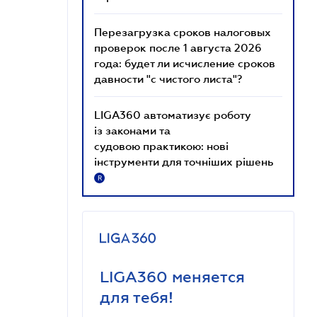
Перезагрузка сроков налоговых
проверок после 1 августа 2026
года: будет ли исчисление сроков
давности "с чистого листа"?
LIGA360 автоматизує роботу
із законами та
судовою практикою: нові
інструменти для точніших рішень
R
LIGA360 меняется
для тебя!