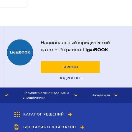
Национальный юридический
Liga:BOOK
каталог Украины
ТАРИФЫ
ПОДРОБНЕЕ
Периодические издания и
Академия
справочники
ЮРИСТ&ЗАКОН
АКАДЕМИЯ ЛІГА:ЗАКОН
КАТАЛОГ РЕШЕНИЙ
БУХГАЛТЕР&ЗАКОН
ВСЕ ТАРИФЫ ЛІГА:ЗАКОН
ВЕСТНИК МСФО