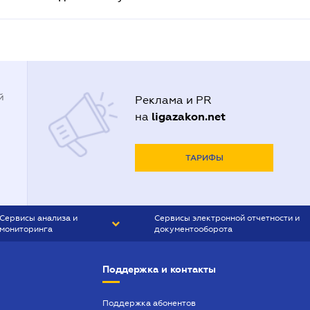
й
Реклама и PR
ligazakon.net
на
ТАРИФЫ
Сервисы анализа и
Сервисы электронной отчетности и
мониторинга
документооборота
CONTR AGENT
Liga:REPORT
Поддержка и контакты
SMS-МАЯК
VERDICTUM
Поддержка абонентов