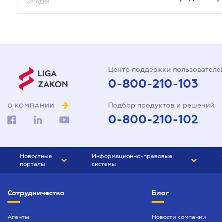
Сегодня
Центр поддержки пользователе
0-800-210-103
Подбор продуктов и решений
О КОМПАНИИ
0-800-210-102
Новостные
Информационно-правовые
порталы
системы
ЮРЛИГА
Право Украины
Сотрудничество
Блог
БИЗНЕС
ГРАНД
БУХГАЛТЕР.ua
ПРАЙМ
Агенты
Новости компании