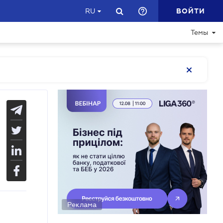
ВОЙТИ
RU
Темы
Реклама