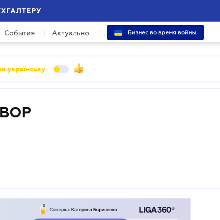
УХГАЛТЕРУ
События
Актуально
Бизнес во время войны
а українську
ВОР