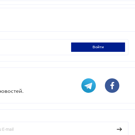
войти
новостей.