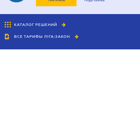
ТАРИФЫ
ПОДРОБНЕЕ
КАТАЛОГ РЕШЕНИЙ
ВСЕ ТАРИФЫ ЛІГА:ЗАКОН
Сотрудничество
Агенты
Дилеры
Политика
конфиденциальности
Условия использования
сайта
Реклама
Блог
Новости компании