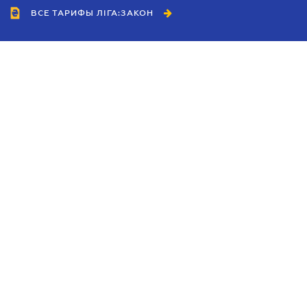
ВСЕ ТАРИФЫ ЛІГА:ЗАКОН
Сотрудничество
Агенты
Дилеры
Политика
конфиденциальности
Условия использования
сайта
Реклама
Блог
Новости компании
Руководства
Каталоги компаний
Темы в центре внимания