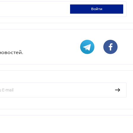
войти
новостей.