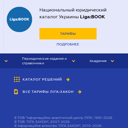
Национальный юридический
Liga:BOOK
каталог Украины
ТАРИФЫ
ПОДРОБНЕЕ
Периодические издания и
Академия
справочники
ЮРИСТ&ЗАКОН
АКАДЕМИЯ ЛІГА:ЗАКОН
КАТАЛОГ РЕШЕНИЙ
БУХГАЛТЕР&ЗАКОН
ВСЕ ТАРИФЫ ЛІГА:ЗАКОН
ВЕСТНИК МСФО
ИНТЕРБУХ
ЛИЧНЫЙ ЭКСПЕРТ
©
ТОВ "інформаційно-аналітичний центр ЛІГА", 1991-2026.
©
ТОВ "ЛІГА ЗАКОН", 2007-2026.
©
Інформаційне агенство "ЛІГА:ЗАКОН", 2010-2026.