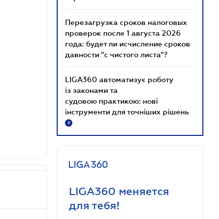
Перезагрузка сроков налоговых
проверок после 1 августа 2026
года: будет ли исчисление сроков
давности "с чистого листа"?
LIGA360 автоматизує роботу
із законами та
судовою практикою: нові
інструменти для точніших рішень
R
LIGA360 меняется
для тебя!