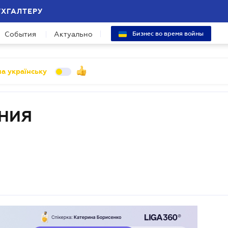
УХГАЛТЕРУ
События
Актуально
Бизнес во время войны
а українську
НИЯ