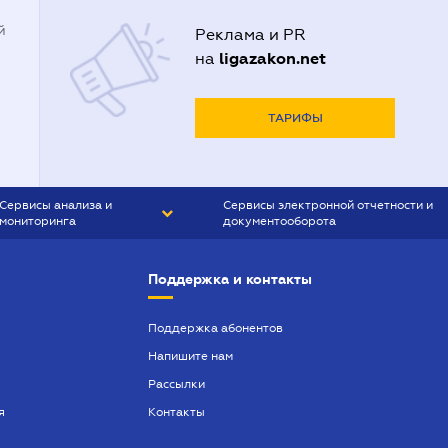
й
Реклама и PR
ligazakon.net
на
ТАРИФЫ
Сервисы анализа и
Сервисы электронной отчетности и
мониторинга
документооборота
CONTR AGENT
Liga:REPORT
Поддержка и контакты
SMS-МАЯК
VERDICTUM
Поддержка абонентов
Напишите нам
SEMANTRUM
Рассылки
SMS-МАЯК ИПОТЕКА
я
Контакты