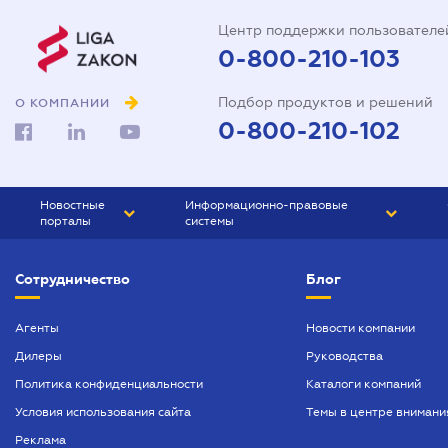
Центр поддержки пользователе
0-800-210-103
Подбор продуктов и решений
О КОМПАНИИ
0-800-210-102
Новостные
Информационно-правовые
порталы
системы
ЮРЛИГА
Право Украины
Сотрудничество
Блог
БИЗНЕС
ГРАНД
БУХГАЛТЕР.ua
ПРАЙМ
Агенты
Новости компании
Дилеры
Руководства
БУХГАЛТЕР ПРОФ
Политика конфиденциальности
Каталоги компаний
ЮРИСТ ПРОФ
Условия использования сайта
Темы в центре внимани
ЮРИСТ
Реклама