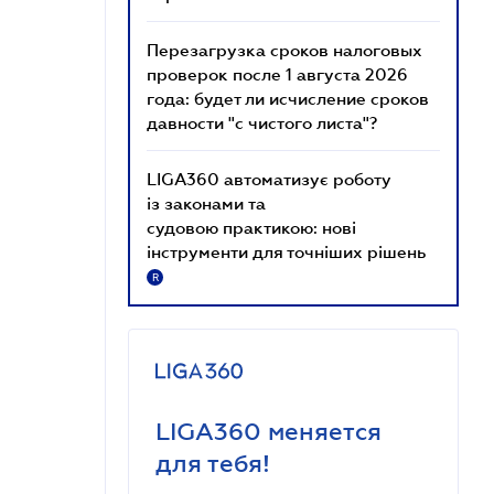
Перезагрузка сроков налоговых
проверок после 1 августа 2026
года: будет ли исчисление сроков
давности "с чистого листа"?
LIGA360 автоматизує роботу
із законами та
судовою практикою: нові
інструменти для точніших рішень
R
LIGA360 меняется
для тебя!