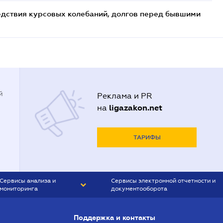
едствия курсовых колебаний, долгов перед бывшими
й
Реклама и PR
ligazakon.net
на
ТАРИФЫ
Сервисы анализа и
Сервисы электронной отчетности и
мониторинга
документооборота
CONTR AGENT
Liga:REPORT
Поддержка и контакты
SMS-МАЯК