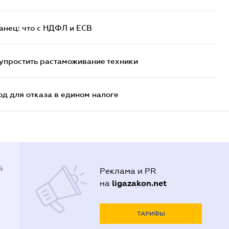
анец: что с НДФЛ и ЕСВ
упростить растаможивание техники
д для отказа в едином налоге
й
Реклама и PR
ligazakon.net
на
ТАРИФЫ