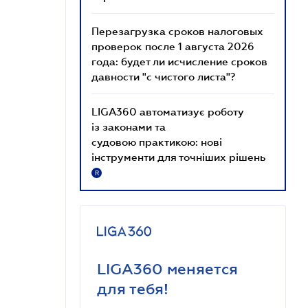
Перезагрузка сроков налоговых
проверок после 1 августа 2026
года: будет ли исчисление сроков
давности "с чистого листа"?
LIGA360 автоматизує роботу
із законами та
судовою практикою: нові
інструменти для точніших рішень
R
LIGA360 меняется
для тебя!