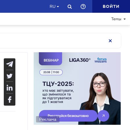
ВОЙТИ
RU
Темы
Реклама