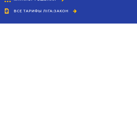
ВСЕ ТАРИФЫ ЛІГА:ЗАКОН
Сотрудничество
Агенты
Дилеры
Политика
конфиденциальности
Условия использования
сайта
Реклама
Блог
Новости компании
Руководства
Каталоги компаний
Темы в центре внимания