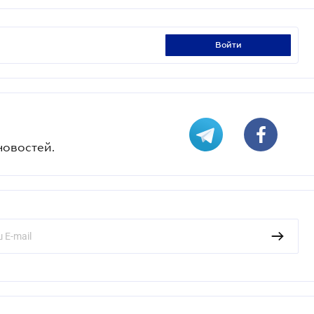
войти
новостей.