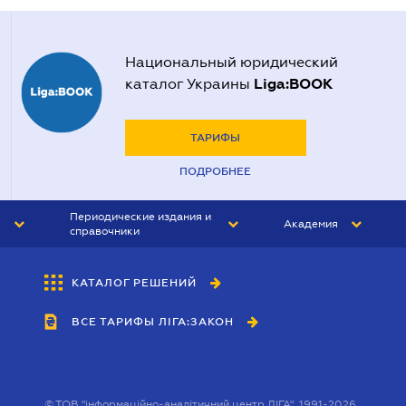
Национальный юридический
Liga:BOOK
каталог Украины
ТАРИФЫ
ПОДРОБНЕЕ
Периодические издания и
Академия
справочники
ЮРИСТ&ЗАКОН
АКАДЕМИЯ ЛІГА:ЗАКОН
КАТАЛОГ РЕШЕНИЙ
БУХГАЛТЕР&ЗАКОН
ВСЕ ТАРИФЫ ЛІГА:ЗАКОН
ВЕСТНИК МСФО
ИНТЕРБУХ
ЛИЧНЫЙ ЭКСПЕРТ
©
ТОВ "інформаційно-аналітичний центр ЛІГА", 1991-2026.