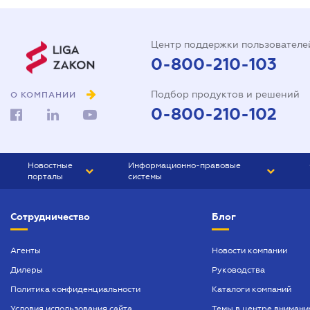
Центр поддержки пользователе
0-800-210-103
Подбор продуктов и решений
О КОМПАНИИ
0-800-210-102
Новостные
Информационно-правовые
порталы
системы
ЮРЛИГА
Право Украины
Сотрудничество
Блог
БИЗНЕС
ГРАНД
БУХГАЛТЕР.ua
ПРАЙМ
Агенты
Новости компании
Дилеры
Руководства
БУХГАЛТЕР ПРОФ
Политика конфиденциальности
Каталоги компаний
ЮРИСТ ПРОФ
Условия использования сайта
Темы в центре внимани