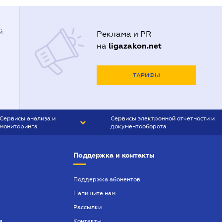
й
Реклама и PR
ligazakon.net
на
ТАРИФЫ
Сервисы анализа и
Сервисы электронной отчетности и
мониторинга
документооборота
CONTR AGENT
Liga:REPORT
Поддержка и контакты
SMS-МАЯК
VERDICTUM
Поддержка абонентов
Напишите нам
SEMANTRUM
Рассылки
SMS-МАЯК ИПОТЕКА
я
Контакты