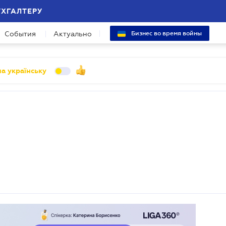
УХГАЛТЕРУ
События
Актуально
Бизнес во время войны
а українську