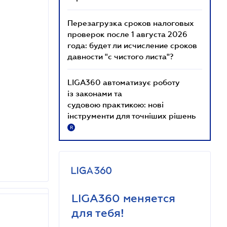
Перезагрузка сроков налоговых
проверок после 1 августа 2026
года: будет ли исчисление сроков
давности "с чистого листа"?
LIGA360 автоматизує роботу
із законами та
судовою практикою: нові
інструменти для точніших рішень
R
LIGA360 меняется
для тебя!