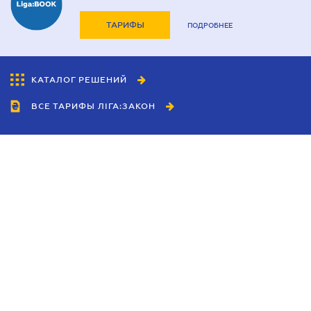
ТАРИФЫ
ПОДРОБНЕЕ
КАТАЛОГ РЕШЕНИЙ
ВСЕ ТАРИФЫ ЛІГА:ЗАКОН
Сотрудничество
Агенты
Дилеры
Политика
конфиденциальности
Условия использования
сайта
Реклама
Блог