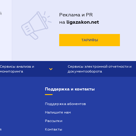
й
Реклама и PR
ligazakon.net
на
ТАРИФЫ
Сервисы анализа и
Сервисы электронной отчетности и
мониторинга
документооборота
CONTR AGENT
Liga:REPORT
Поддержка и контакты
SMS-МАЯК
VERDICTUM
Поддержка абонентов
Напишите нам
SEMANTRUM
Рассылки
SMS-МАЯК ИПОТЕКА
я
Контакты