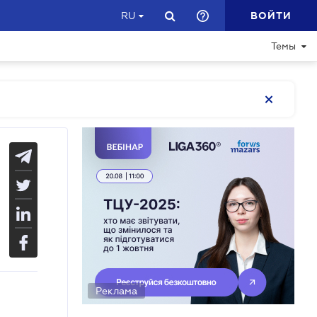
ВОЙТИ
RU
Темы
Реклама