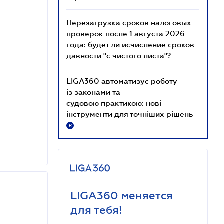
Перезагрузка сроков налоговых
проверок после 1 августа 2026
года: будет ли исчисление сроков
давности "с чистого листа"?
LIGA360 автоматизує роботу
із законами та
судовою практикою: нові
інструменти для точніших рішень
R
LIGA360 меняется
для тебя!