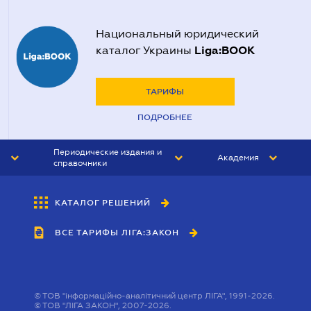
Национальный юридический
Liga:BOOK
каталог Украины
ТАРИФЫ
ПОДРОБНЕЕ
Периодические издания и
Академия
справочники
ЮРИСТ&ЗАКОН
АКАДЕМИЯ ЛІГА:ЗАКОН
КАТАЛОГ РЕШЕНИЙ
БУХГАЛТЕР&ЗАКОН
ВСЕ ТАРИФЫ ЛІГА:ЗАКОН
ВЕСТНИК МСФО
ИНТЕРБУХ
ЛИЧНЫЙ ЭКСПЕРТ
©
ТОВ "інформаційно-аналітичний центр ЛІГА", 1991-2026.
©
ТОВ "ЛІГА ЗАКОН", 2007-2026.