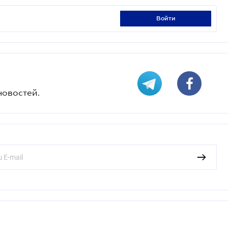
войти
новостей.