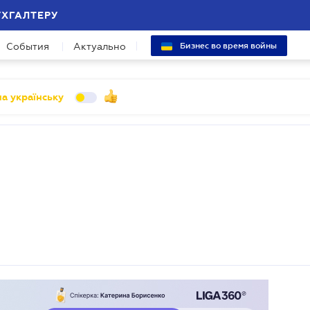
УХГАЛТЕРУ
События
Актуально
Бизнес во время войны
а українську