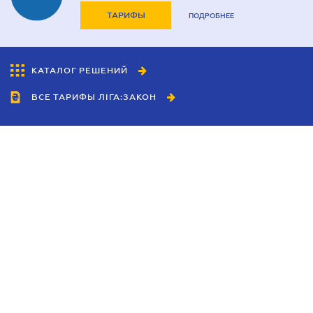
ТАРИФЫ
ПОДРОБНЕЕ
КАТАЛОГ РЕШЕНИЙ
ВСЕ ТАРИФЫ ЛІГА:ЗАКОН
Сотрудничество
Агенты
Дилеры
Политика
конфиденциальности
Условия использования
сайта
Реклама
Блог