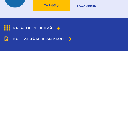
ТАРИФЫ
ПОДРОБНЕЕ
КАТАЛОГ РЕШЕНИЙ
ВСЕ ТАРИФЫ ЛІГА:ЗАКОН
Сотрудничество
Агенты
Дилеры
Политика
конфиденциальности
Условия использования
сайта
Реклама
Блог