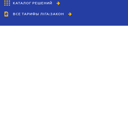
КАТАЛОГ РЕШЕНИЙ
ВСЕ ТАРИФЫ ЛІГА:ЗАКОН
Сотрудничество
Агенты
Дилеры
Политика
конфиденциальности
Условия использования
сайта
Реклама
Блог
Новости компании
Руководства
Каталоги компаний