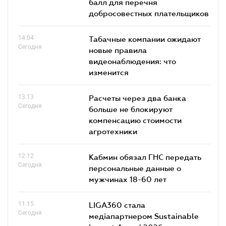
балл для перечня
добросовестных плательщиков
14.04
Табачные компании ожидают
Сегодня
новые правила
видеонаблюдения: что
изменится
13.13
Расчеты через два банка
Сегодня
больше не блокируют
компенсацию стоимости
агротехники
12.12
Кабмин обязал ГНС передать
Сегодня
персональные данные о
мужчинах 18-60 лет
11.15
LIGA360 стала
Сегодня
медіапартнером Sustainable