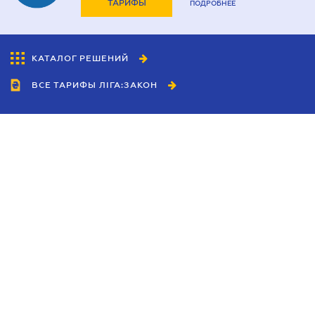
ТАРИФЫ
ПОДРОБНЕЕ
КАТАЛОГ РЕШЕНИЙ
ВСЕ ТАРИФЫ ЛІГА:ЗАКОН
Сотрудничество
Агенты
Дилеры
Политика
конфиденциальности
Условия использования
сайта
Реклама
Блог
Новости компании