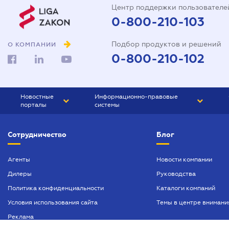
Центр поддержки пользователе
0-800-210-103
Подбор продуктов и решений
О КОМПАНИИ
0-800-210-102
Новостные
Информационно-правовые
порталы
системы
ЮРЛИГА
Право Украины
Сотрудничество
Блог
БИЗНЕС
ГРАНД
БУХГАЛТЕР.ua
ПРАЙМ
Агенты
Новости компании
Дилеры
Руководства
БУХГАЛТЕР ПРОФ
Политика конфиденциальности
Каталоги компаний
ЮРИСТ ПРОФ
Условия использования сайта
Темы в центре внимани
ЮРИСТ
Реклама
ПІДПРИЄМЕЦЬ