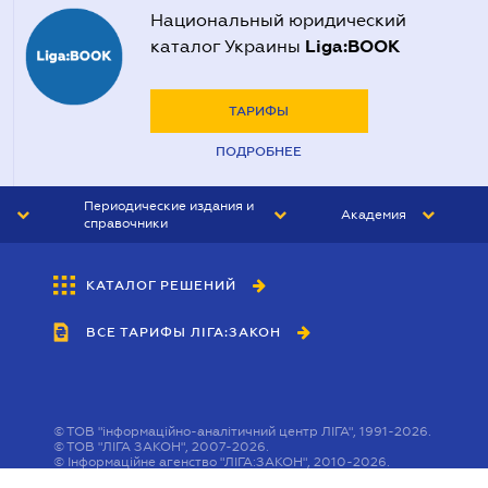
Национальный юридический
Liga:BOOK
каталог Украины
ТАРИФЫ
ПОДРОБНЕЕ
Периодические издания и
Академия
справочники
ЮРИСТ&ЗАКОН
АКАДЕМИЯ ЛІГА:ЗАКОН
КАТАЛОГ РЕШЕНИЙ
БУХГАЛТЕР&ЗАКОН
ВСЕ ТАРИФЫ ЛІГА:ЗАКОН
ВЕСТНИК МСФО
ИНТЕРБУХ
ЛИЧНЫЙ ЭКСПЕРТ
©
ТОВ "інформаційно-аналітичний центр ЛІГА", 1991-2026.
©
ТОВ "ЛІГА ЗАКОН", 2007-2026.
©
Інформаційне агенство "ЛІГА:ЗАКОН", 2010-2026.