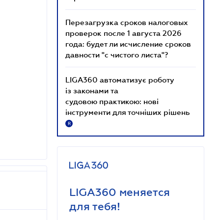
Перезагрузка сроков налоговых
проверок после 1 августа 2026
года: будет ли исчисление сроков
давности "с чистого листа"?
LIGA360 автоматизує роботу
із законами та
судовою практикою: нові
інструменти для точніших рішень
R
LIGA360 меняется
для тебя!