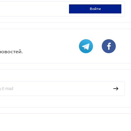
войти
новостей.