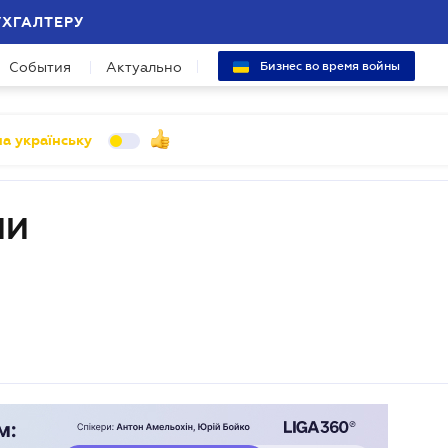
УХГАЛТЕРУ
События
Актуально
Бизнес во время войны
а українську
ИИ