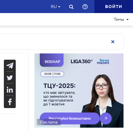
ВОЙТИ
RU
Темы
Реклама