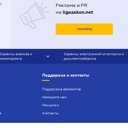
й
Реклама и PR
ligazakon.net
на
ТАРИФЫ
Сервисы анализа и
Сервисы электронной отчетности и
мониторинга
документооборота
CONTR AGENT
Liga:REPORT
Поддержка и контакты
SMS-МАЯК
VERDICTUM
Поддержка абонентов
Напишите нам
SEMANTRUM
Рассылки
SMS-МАЯК ИПОТЕКА
я
Контакты