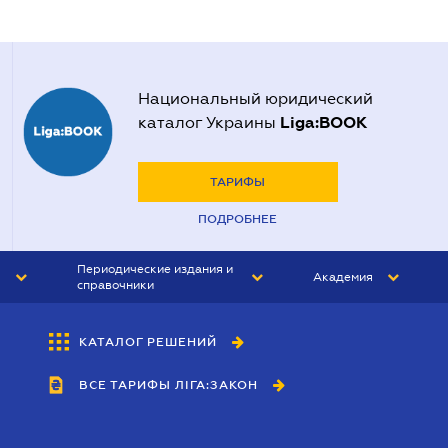
Национальный юридический
Liga:BOOK
каталог Украины
ТАРИФЫ
ПОДРОБНЕЕ
Периодические издания и
Академия
справочники
ЮРИСТ&ЗАКОН
АКАДЕМИЯ ЛІГА:ЗАКОН
КАТАЛОГ РЕШЕНИЙ
БУХГАЛТЕР&ЗАКОН
ВСЕ ТАРИФЫ ЛІГА:ЗАКОН
ВЕСТНИК МСФО
ИНТЕРБУХ