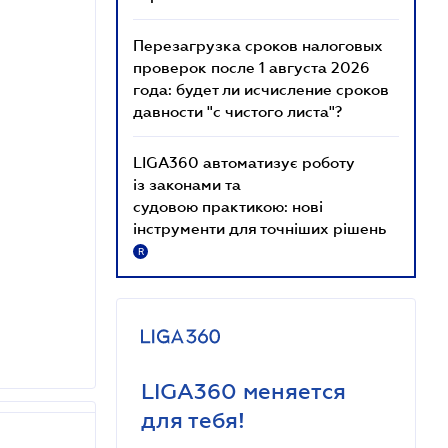
Перезагрузка сроков налоговых
проверок после 1 августа 2026
года: будет ли исчисление сроков
давности "с чистого листа"?
LIGA360 автоматизує роботу
із законами та
судовою практикою: нові
інструменти для точніших рішень
R
LIGA360 меняется
для тебя!