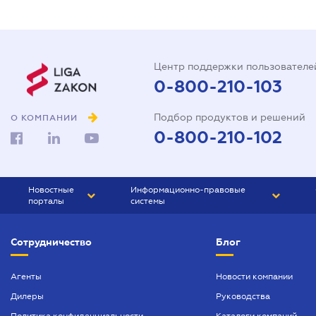
Центр поддержки пользователе
0-800-210-103
Подбор продуктов и решений
О КОМПАНИИ
0-800-210-102
Новостные
Информационно-правовые
порталы
системы
ЮРЛИГА
Право Украины
Сотрудничество
Блог
БИЗНЕС
ГРАНД
БУХГАЛТЕР.ua
ПРАЙМ
Агенты
Новости компании
Дилеры
Руководства
БУХГАЛТЕР ПРОФ