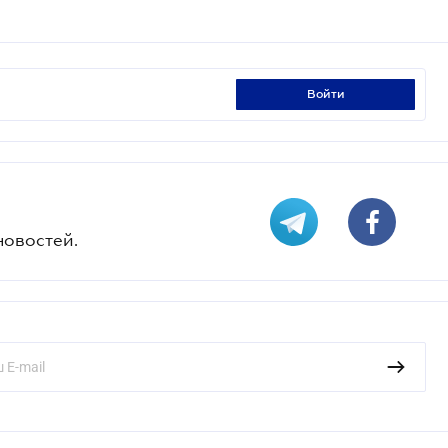
войти
новостей.