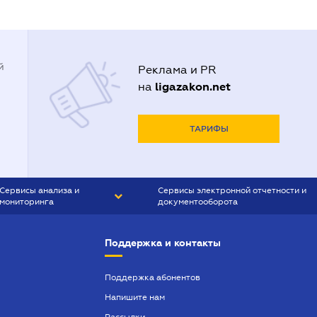
й
Реклама и PR
ligazakon.net
на
ТАРИФЫ
Сервисы анализа и
Сервисы электронной отчетности и
мониторинга
документооборота
CONTR AGENT
Liga:REPORT
Поддержка и контакты
SMS-МАЯК
VERDICTUM
Поддержка абонентов
Напишите нам
SEMANTRUM