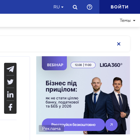
ВОЙТИ
RU
Темы
Реклама