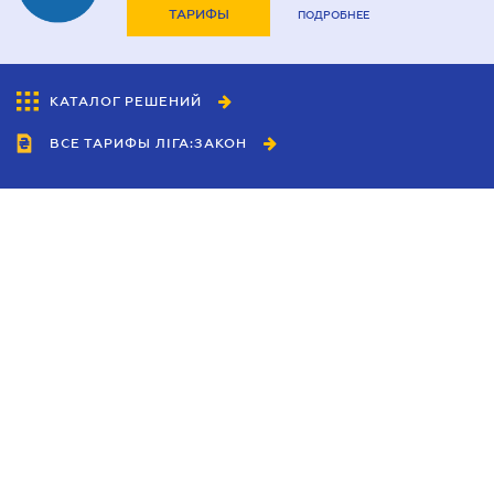
ТАРИФЫ
ПОДРОБНЕЕ
КАТАЛОГ РЕШЕНИЙ
ВСЕ ТАРИФЫ ЛІГА:ЗАКОН
Сотрудничество
Агенты
Дилеры
Политика
конфиденциальности
Условия использования
сайта
Реклама
Блог