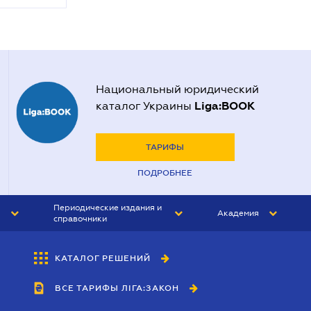
Национальный юридический
Liga:BOOK
каталог Украины
ТАРИФЫ
ПОДРОБНЕЕ
Периодические издания и
Академия
справочники
ЮРИСТ&ЗАКОН
АКАДЕМИЯ ЛІГА:ЗАКОН
КАТАЛОГ РЕШЕНИЙ
БУХГАЛТЕР&ЗАКОН
ВСЕ ТАРИФЫ ЛІГА:ЗАКОН
ВЕСТНИК МСФО