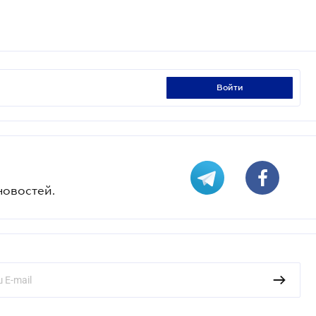
войти
новостей.