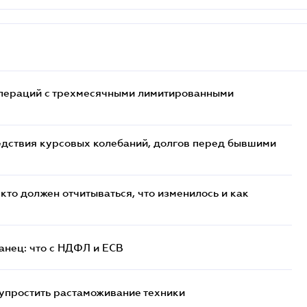
 операций с трехмесячными лимитированными
едствия курсовых колебаний, долгов перед бывшими
кто должен отчитываться, что изменилось и как
анец: что с НДФЛ и ЕСВ
упростить растаможивание техники