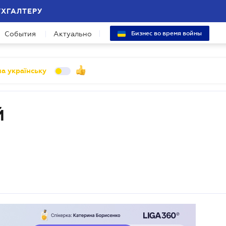
УХГАЛТЕРУ
События
Актуально
Бизнес во время войны
а українську
Й