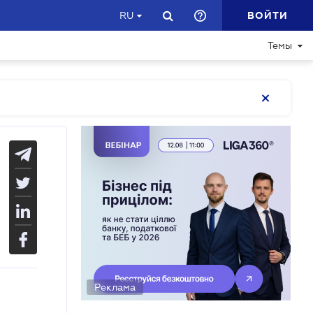
ВОЙТИ
RU
Темы
Реклама