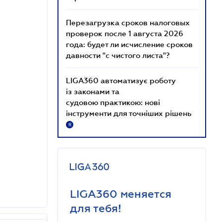
Перезагрузка сроков налоговых
проверок после 1 августа 2026
года: будет ли исчисление сроков
давности "с чистого листа"?
LIGA360 автоматизує роботу
із законами та
судовою практикою: нові
інструменти для точніших рішень
R
LIGA360 меняется
для тебя!