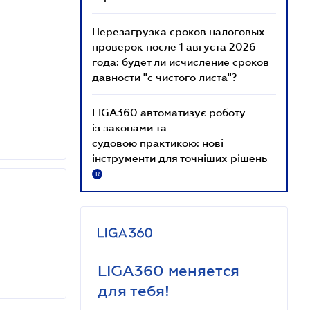
Перезагрузка сроков налоговых
проверок после 1 августа 2026
года: будет ли исчисление сроков
давности "с чистого листа"?
LIGA360 автоматизує роботу
із законами та
судовою практикою: нові
інструменти для точніших рішень
R
LIGA360 меняется
для тебя!