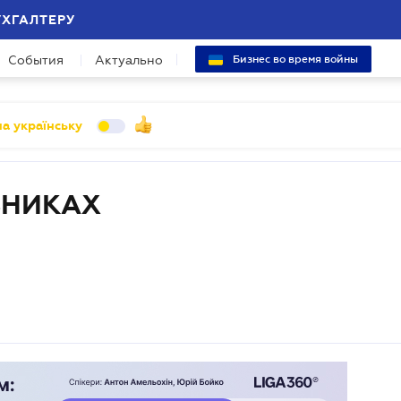
УХГАЛТЕРУ
События
Актуально
Бизнес во время войны
а українську
ВНИКАХ