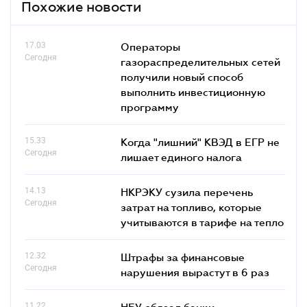
Похожие новости
17.03
Операторы
Сегодня
газораспределительных сетей
получили новый способ
выполнить инвестиционную
программу
15.33
Когда "лишний" КВЭД в ЕГР не
Сегодня
лишает единого налога
14.13
НКРЭКУ сузила перечень
Сегодня
затрат на топливо, которые
учитываются в тарифе на тепло
12.32
Штрафы за финансовые
Сегодня
нарушения вырастут в 6 раз
11.22
НБУ обязал банки