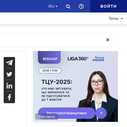
ВОЙТИ
RU
Темы
Реклама