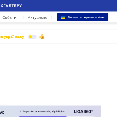
УХГАЛТЕРУ
События
Актуально
Бизнес во время войны
а українську