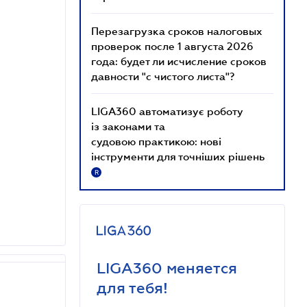
Перезагрузка сроков налоговых
проверок после 1 августа 2026
года: будет ли исчисление сроков
давности "с чистого листа"?
LIGA360 автоматизує роботу
із законами та
судовою практикою: нові
інструменти для точніших рішень
R
LIGA360 меняется
для тебя!