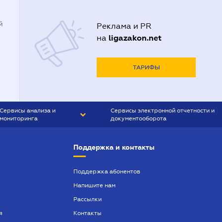
й
Реклама и PR
ligazakon.net
на
ТАРИФЫ
Сервисы анализа и
Сервисы электронной отчетности и
мониторинга
документооборота
CONTR AGENT
Liga:REPORT
Поддержка и контакты
SMS-МАЯК
VERDICTUM
Поддержка абонентов
Напишите нам
SEMANTRUM
Рассылки
SMS-МАЯК ИПОТЕКА
я
Контакты