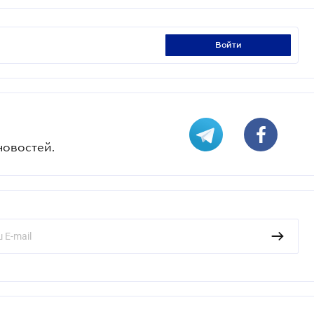
войти
новостей.