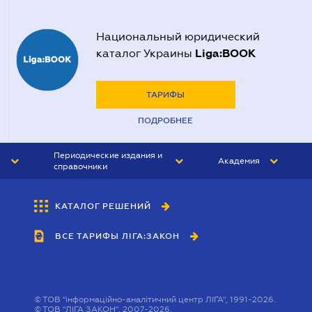
Национальный юридический
Liga:BOOK
каталог Украины
ТАРИФЫ
ПОДРОБНЕЕ
Периодические издания и
Академия
справочники
ЮРИСТ&ЗАКОН
АКАДЕМИЯ ЛІГА:ЗАКОН
КАТАЛОГ РЕШЕНИЙ
БУХГАЛТЕР&ЗАКОН
ВСЕ ТАРИФЫ ЛІГА:ЗАКОН
ВЕСТНИК МСФО
ИНТЕРБУХ
ЛИЧНЫЙ ЭКСПЕРТ
©
ТОВ "інформаційно-аналітичний центр ЛІГА", 1991-2026.
©
ТОВ "ЛІГА ЗАКОН", 2007-2026.