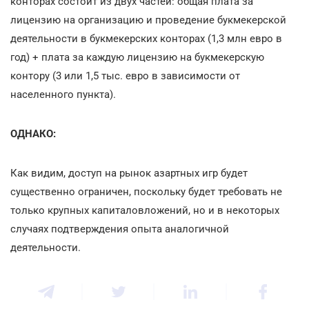
конторах состоит из двух частей: общая плата за
лицензию на организацию и проведение букмекерской
деятельности в букмекерских конторах (1,3 млн евро в
год) + плата за каждую лицензию на букмекерскую
контору (3 или 1,5 тыс. евро в зависимости от
населенного пункта).
ОДНАКО:
Как видим, доступ на рынок азартных игр будет
существенно ограничен, поскольку будет требовать не
только крупных капиталовложений, но и в некоторых
случаях подтверждения опыта аналогичной
деятельности.