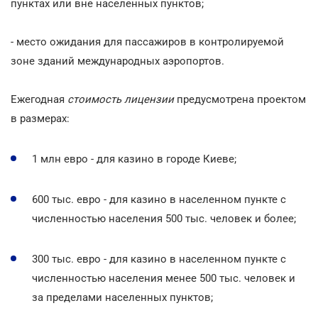
пунктах или вне населенных пунктов;
- место ожидания для пассажиров в контролируемой
зоне зданий международных аэропортов.
Ежегодная
стоимость лицензии
предусмотрена проектом
в размерах:
1 млн евро - для казино в городе Киеве;
600 тыс. евро - для казино в населенном пункте с
численностью населения 500 тыс. человек и более;
300 тыс. евро - для казино в населенном пункте с
численностью населения менее 500 тыс. человек и
за пределами населенных пунктов;