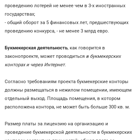
проведению лотерей не менее чем в 3-х иностранных
государствах;
- общий оборот за 5 финансовых лет, предшествующих
проведению конкурса, - не менее 3 млрд евро.
Букмекерская деятельность
, как говорится в
законопроекте,
может проводиться
в букмекерских
конторах и через Интернет
.
Согласно требованиям проекта букмекерские конторы
должны размещаться в нежилом помещении, имеющем
отдельный выход. Площадь помещения, в котором
расположена контора, не может быть больше 300 кв. м.
Размер платы за лицензию на организацию и
проведение букмекерской деятельности в букмекерских