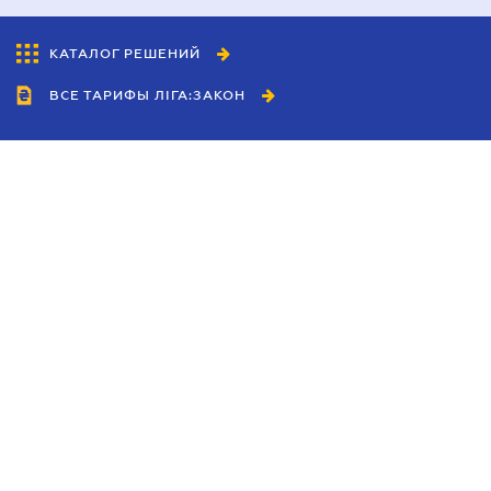
КАТАЛОГ РЕШЕНИЙ
ВСЕ ТАРИФЫ ЛІГА:ЗАКОН
Сотрудничество
Агенты
Дилеры
Политика
конфиденциальности
Условия использования
сайта
Реклама
Блог
Новости компании
Руководства