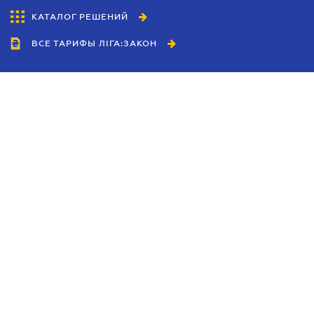
КАТАЛОГ РЕШЕНИЙ
ВСЕ ТАРИФЫ ЛІГА:ЗАКОН
Сотрудничество
Агенты
Дилеры
Политика
конфиденциальности
Условия использования
сайта
Реклама
Блог
Новости компании
Руководства
Каталоги компаний