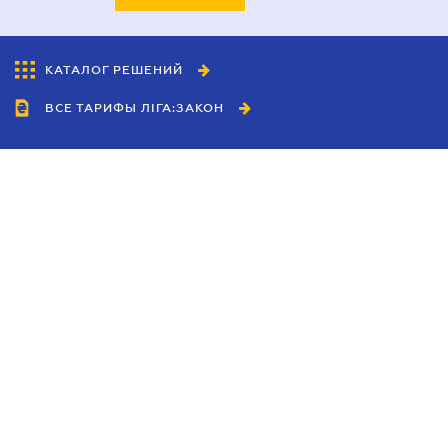
КАТАЛОГ РЕШЕНИЙ
ВСЕ ТАРИФЫ ЛІГА:ЗАКОН
Сотрудничество
Агенты
Дилеры
Политика
конфиденциальности
Условия использования
сайта
Реклама
Блог
Новости компании