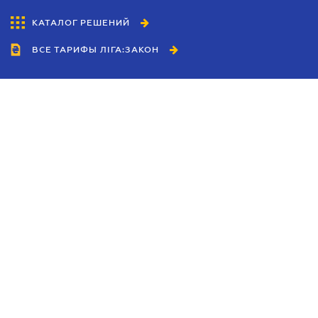
КАТАЛОГ РЕШЕНИЙ
ВСЕ ТАРИФЫ ЛІГА:ЗАКОН
Сотрудничество
Агенты
Дилеры
Политика
конфиденциальности
Условия использования
сайта
Реклама
Блог
Новости компании
Руководства
Каталоги компаний