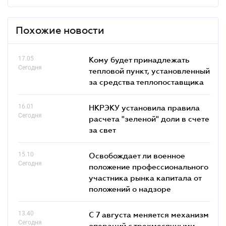
Похожие новости
17.05
Кому будет принадлежать
Сегодня
тепловой пункт, установленный
за средства теплопоставщика
16.01
НКРЭКУ установила правила
Сегодня
расчета "зеленой" доли в счете
за свет
15.10
Освобождает ли военное
Сегодня
положение профессионального
участника рынка капитала от
положений о надзоре
13.40
С 7 августа меняется механизм
Сегодня
операций с трехмесячными