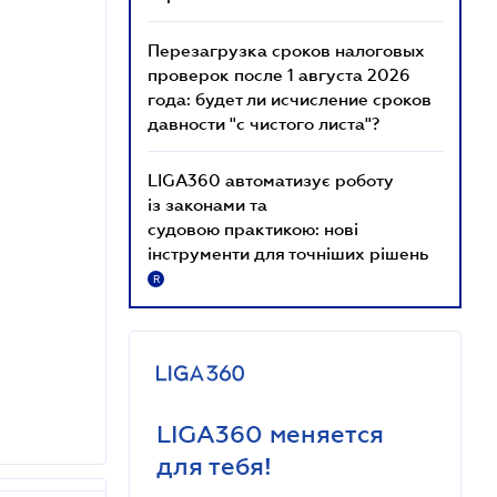
Перезагрузка сроков налоговых
проверок после 1 августа 2026
года: будет ли исчисление сроков
давности "с чистого листа"?
LIGA360 автоматизує роботу
із законами та
судовою практикою: нові
інструменти для точніших рішень
R
LIGA360 меняется
для тебя!