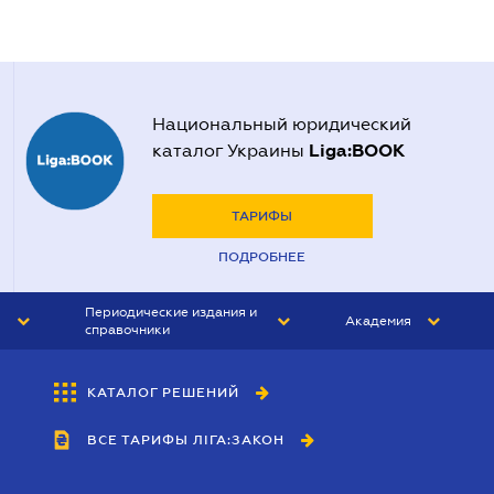
Национальный юридический
Liga:BOOK
каталог Украины
ТАРИФЫ
ПОДРОБНЕЕ
Периодические издания и
Академия
справочники
ЮРИСТ&ЗАКОН
АКАДЕМИЯ ЛІГА:ЗАКОН
КАТАЛОГ РЕШЕНИЙ
БУХГАЛТЕР&ЗАКОН
ВСЕ ТАРИФЫ ЛІГА:ЗАКОН
ВЕСТНИК МСФО
ИНТЕРБУХ