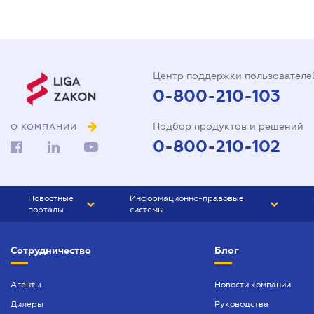
Центр поддержки пользователе
0-800-210-103
Подбор продуктов и решений
О КОМПАНИИ
0-800-210-102
Новостные
Информационно-правовые
порталы
системы
ЮРЛИГА
Право Украины
Сотрудничество
Блог
БИЗНЕС
ГРАНД
БУХГАЛТЕР.ua
ПРАЙМ
Агенты
Новости компании
Дилеры
Руководства
БУХГАЛТЕР ПРОФ