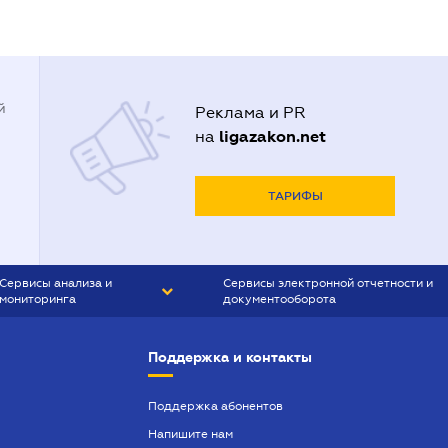
й
Реклама и PR
ligazakon.net
на
ТАРИФЫ
Сервисы анализа и
Сервисы электронной отчетности и
мониторинга
документооборота
CONTR AGENT
Liga:REPORT
Поддержка и контакты
SMS-МАЯК
VERDICTUM
Поддержка абонентов
Напишите нам
SEMANTRUM