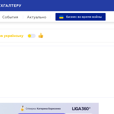
УХГАЛТЕРУ
События
Актуально
Бизнес во время войны
а українську