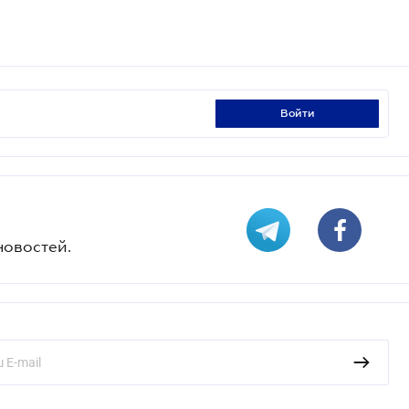
войти
новостей.