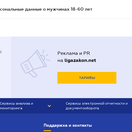
сональные данные о мужчинах 18-60 лет
й
Реклама и PR
ligazakon.net
на
ТАРИФЫ
Сервисы анализа и
Сервисы электронной отчетности и
мониторинга
документооборота
CONTR AGENT
Liga:REPORT
Поддержка и контакты
SMS-МАЯК