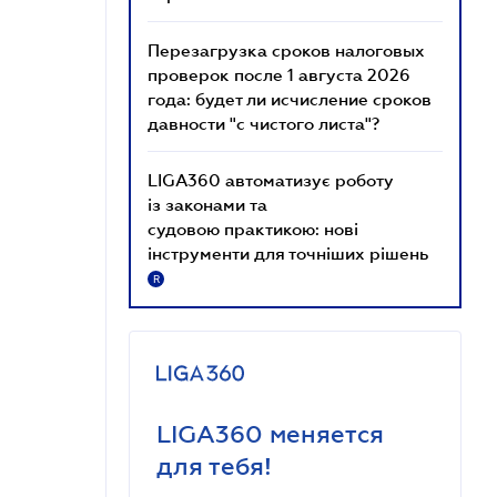
Перезагрузка сроков налоговых
проверок после 1 августа 2026
года: будет ли исчисление сроков
давности "с чистого листа"?
LIGA360 автоматизує роботу
із законами та
судовою практикою: нові
інструменти для точніших рішень
R
LIGA360 меняется
для тебя!