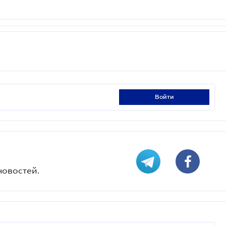
войти
новостей.