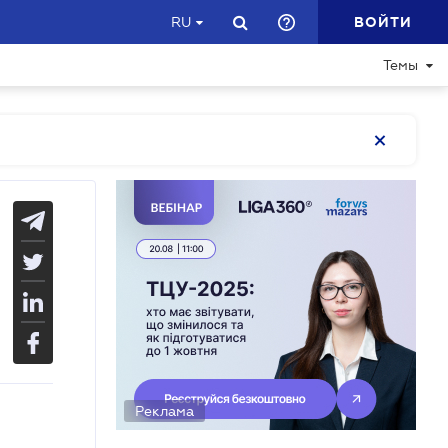
ВОЙТИ
RU
Темы
Реклама