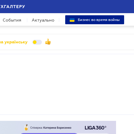
УХГАЛТЕРУ
События
Актуально
Бизнес во время войны
а українську