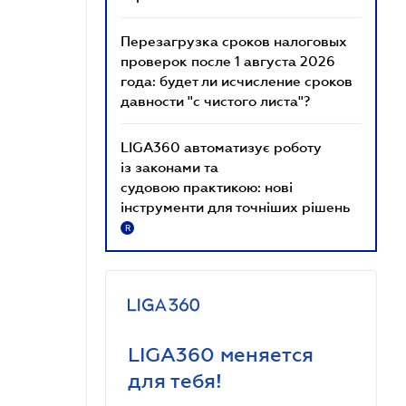
Перезагрузка сроков налоговых
проверок после 1 августа 2026
года: будет ли исчисление сроков
давности "с чистого листа"?
LIGA360 автоматизує роботу
із законами та
судовою практикою: нові
інструменти для точніших рішень
R
LIGA360 меняется
для тебя!