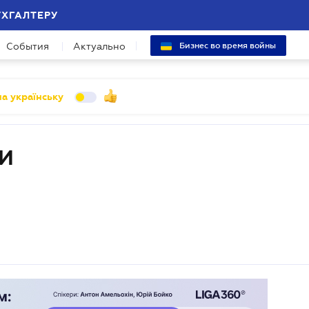
УХГАЛТЕРУ
События
Актуально
Бизнес во время войны
а українську
И