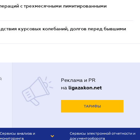
 операций с трехмесячными лимитированными
едствия курсовых колебаний, долгов перед бывшими
й
Реклама и PR
ligazakon.net
на
ТАРИФЫ
Сервисы анализа и
Сервисы электронной отчетности и
мониторинга
документооборота