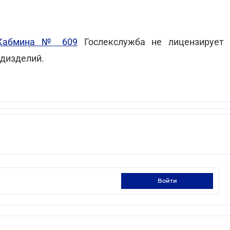
 Кабмина № 609
Гослекслужба не лицензирует
едизделий.
войти