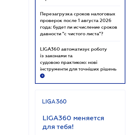
Перезагрузка сроков налоговых
проверок после 1 августа 2026
года: будет ли исчисление сроков
давности "с чистого листа"?
LIGA360 автоматизує роботу
із законами та
судовою практикою: нові
інструменти для точніших рішень
R
LIGA360 меняется
для тебя!