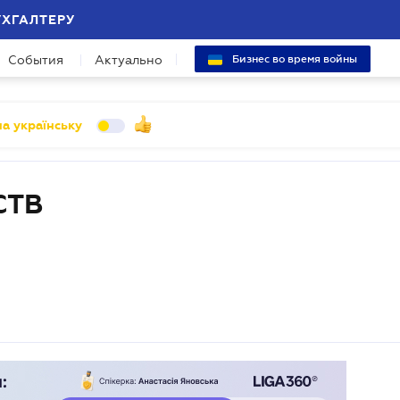
УХГАЛТЕРУ
События
Актуально
Бизнес во время войны
а українську
СТВ