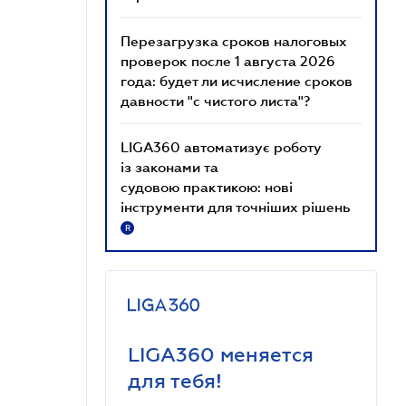
Перезагрузка сроков налоговых
проверок после 1 августа 2026
года: будет ли исчисление сроков
давности "с чистого листа"?
LIGA360 автоматизує роботу
із законами та
судовою практикою: нові
інструменти для точніших рішень
R
LIGA360 меняется
для тебя!