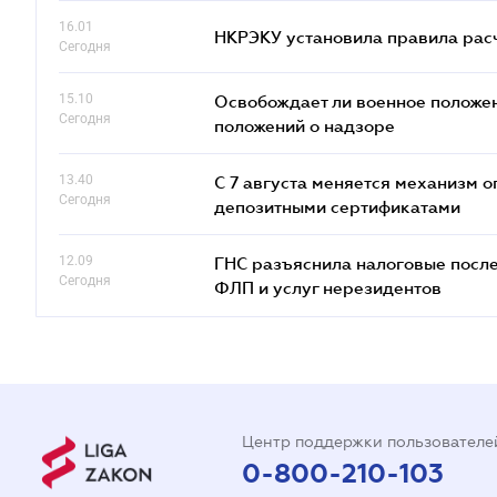
16.01
НКРЭКУ установила правила расче
Сегодня
15.10
Освобождает ли военное положен
Сегодня
положений о надзоре
13.40
С 7 августа меняется механизм
Сегодня
депозитными сертификатами
12.09
ГНС разъяснила налоговые посл
Сегодня
ФЛП и услуг нерезидентов
Центр поддержки пользователе
0-800-210-103