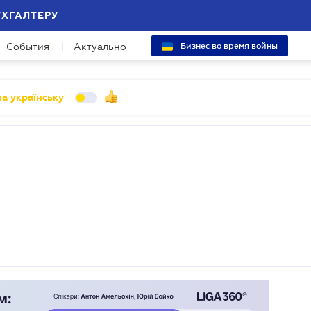
УХГАЛТЕРУ
События
Актуально
Бизнес во время войны
а українську