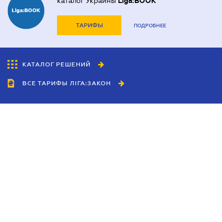
каталог Украины
Liga:BOOK
ТАРИФЫ
ПОДРОБНЕЕ
КАТАЛОГ РЕШЕНИЙ
ВСЕ ТАРИФЫ ЛІГА:ЗАКОН
Сотрудничество
Агенты
Дилеры
Политика
конфиденциальности
Условия использования
сайта
Реклама