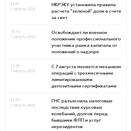
16.01
НКРЭКУ установила правила
7 августа 2026
расчета "зеленой" доли в счете
за свет
15.10
Освобождает ли военное
7 августа 2026
положение профессионального
участника рынка капитала от
положений о надзоре
13.40
С 7 августа меняется механизм
7 августа 2026
операций с трехмесячными
лимитированными
депозитными сертификатами
12.09
ГНС разъяснила налоговые
7 августа 2026
последствия курсовых
колебаний, долгов перед
бывшими ФЛП и услуг
нерезидентов