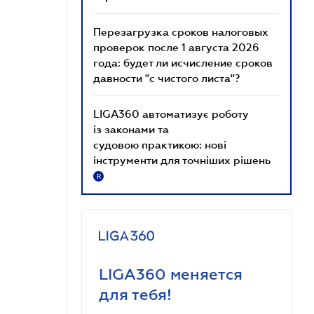
Перезагрузка сроков налоговых
проверок после 1 августа 2026
года: будет ли исчисление сроков
давности "с чистого листа"?
LIGA360 автоматизує роботу
із законами та
судовою практикою: нові
інструменти для точніших рішень
R
LIGA360 меняется
для тебя!