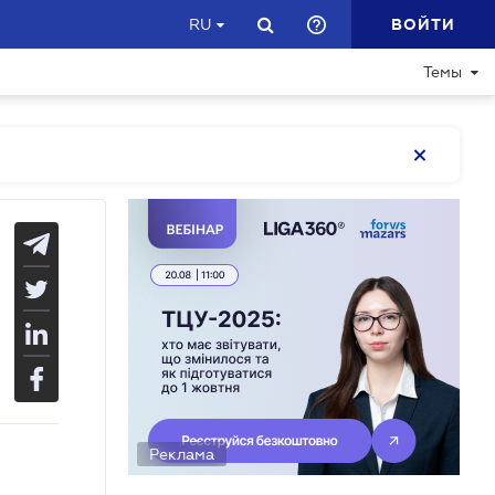
ВОЙТИ
RU
Темы
Реклама