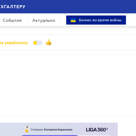
УХГАЛТЕРУ
События
Актуально
Бизнес во время войны
а українську