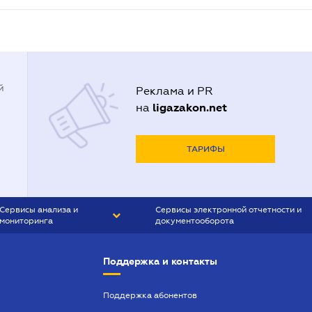
й
Реклама и PR
ligazakon.net
на
ТАРИФЫ
Сервисы анализа и
Сервисы электронной отчетности и
мониторинга
документооборота
CONTR AGENT
Liga:REPORT
Поддержка и контакты
SMS-МАЯК
VERDICTUM
Поддержка абонентов