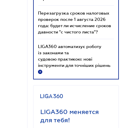
Перезагрузка сроков налоговых
проверок после 1 августа 2026
года: будет ли исчисление сроков
давности "с чистого листа"?
LIGA360 автоматизує роботу
із законами та
судовою практикою: нові
інструменти для точніших рішень
R
LIGA360 меняется
для тебя!