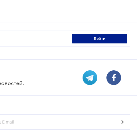
войти
новостей.