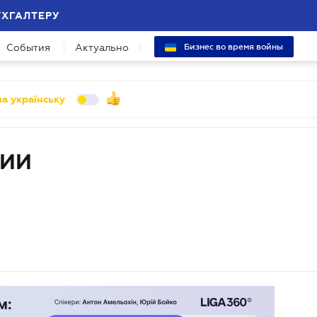
УХГАЛТЕРУ
События
Актуально
Бизнес во время войны
а українську
ЦИИ