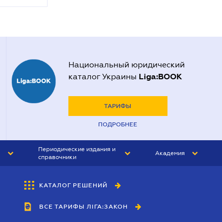
Национальный юридический
Liga:BOOK
каталог Украины
ТАРИФЫ
ПОДРОБНЕЕ
Периодические издания и
Академия
справочники
ЮРИСТ&ЗАКОН
АКАДЕМИЯ ЛІГА:ЗАКОН
КАТАЛОГ РЕШЕНИЙ
БУХГАЛТЕР&ЗАКОН
ВСЕ ТАРИФЫ ЛІГА:ЗАКОН
ВЕСТНИК МСФО