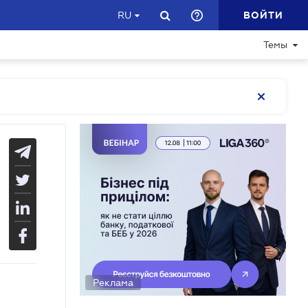
ВОЙТИ
RU
Темы
Реклама