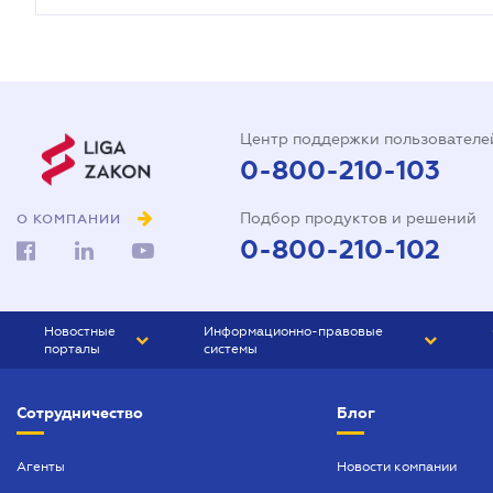
Центр поддержки пользователе
0-800-210-103
Подбор продуктов и решений
О КОМПАНИИ
0-800-210-102
Новостные
Информационно-правовые
порталы
системы
ЮРЛИГА
Право Украины
Сотрудничество
Блог
БИЗНЕС
ГРАНД
БУХГАЛТЕР.ua
ПРАЙМ
Агенты
Новости компании