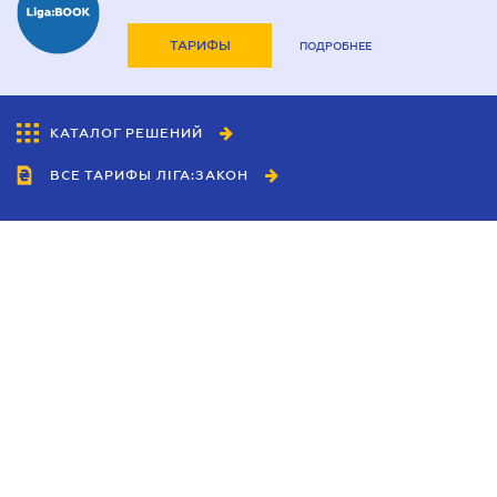
ТАРИФЫ
ПОДРОБНЕЕ
КАТАЛОГ РЕШЕНИЙ
ВСЕ ТАРИФЫ ЛІГА:ЗАКОН
Сотрудничество
Агенты
Дилеры
Политика
конфиденциальности
Условия использования
сайта
Реклама
Блог