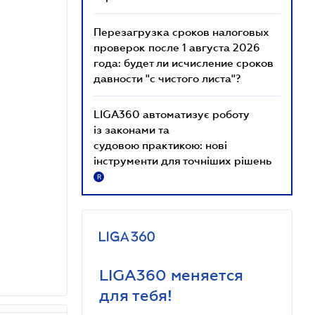
Перезагрузка сроков налоговых
проверок после 1 августа 2026
года: будет ли исчисление сроков
давности "с чистого листа"?
LIGA360 автоматизує роботу
із законами та
судовою практикою: нові
інструменти для точніших рішень
R
LIGA360 меняется
для тебя!