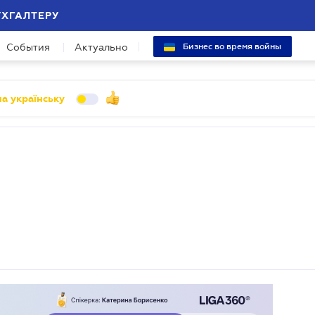
УХГАЛТЕРУ
События
Актуально
Бизнес во время войны
а українську