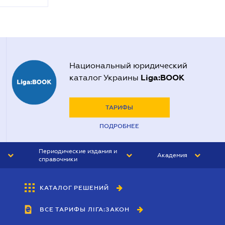
Национальный юридический
Liga:BOOK
каталог Украины
ТАРИФЫ
ПОДРОБНЕЕ
Периодические издания и
Академия
справочники
ЮРИСТ&ЗАКОН
АКАДЕМИЯ ЛІГА:ЗАКОН
КАТАЛОГ РЕШЕНИЙ
БУХГАЛТЕР&ЗАКОН
ВСЕ ТАРИФЫ ЛІГА:ЗАКОН
ВЕСТНИК МСФО