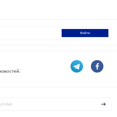
войти
новостей.