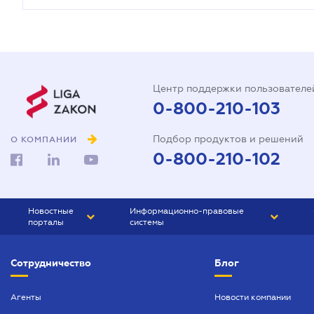
Центр поддержки пользователе
0-800-210-103
Подбор продуктов и решений
О КОМПАНИИ
0-800-210-102
Новостные
Информационно-правовые
порталы
системы
ЮРЛИГА
Право Украины
Сотрудничество
Блог
БИЗНЕС
ГРАНД
БУХГАЛТЕР.ua
ПРАЙМ
Агенты
Новости компании