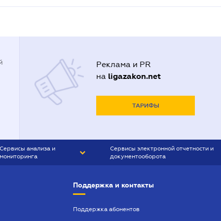
й
Реклама и PR
ligazakon.net
на
ТАРИФЫ
Сервисы анализа и
Сервисы электронной отчетности и
мониторинга
документооборота
CONTR AGENT
Liga:REPORT
Поддержка и контакты
SMS-МАЯК
VERDICTUM
Поддержка абонентов