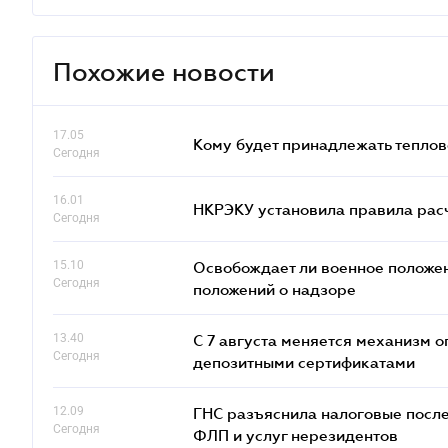
Похожие новости
17.05
Кому будет принадлежать теплов
Сегодня
16.01
НКРЭКУ установила правила расче
Сегодня
15.10
Освобождает ли военное положен
Сегодня
положений о надзоре
13.40
С 7 августа меняется механизм
Сегодня
депозитными сертификатами
12.09
ГНС разъяснила налоговые посл
Сегодня
ФЛП и услуг нерезидентов