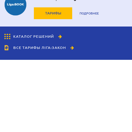
ТАРИФЫ
ПОДРОБНЕЕ
КАТАЛОГ РЕШЕНИЙ
ВСЕ ТАРИФЫ ЛІГА:ЗАКОН
Сотрудничество
Агенты
Дилеры
Политика
конфиденциальности
Условия использования
сайта
Реклама
Блог