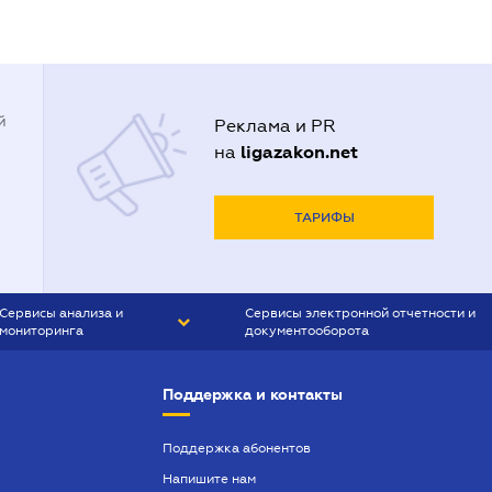
й
Реклама и PR
ligazakon.net
на
ТАРИФЫ
Сервисы анализа и
Сервисы электронной отчетности и
мониторинга
документооборота
CONTR AGENT
Liga:REPORT
Поддержка и контакты
SMS-МАЯК
VERDICTUM
Поддержка абонентов
Напишите нам
SEMANTRUM