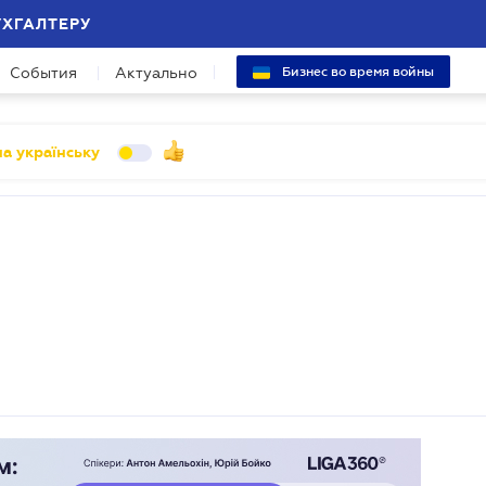
УХГАЛТЕРУ
События
Актуально
Бизнес во время войны
а українську