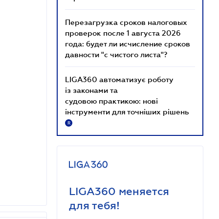
Перезагрузка сроков налоговых
проверок после 1 августа 2026
года: будет ли исчисление сроков
давности "с чистого листа"?
LIGA360 автоматизує роботу
із законами та
судовою практикою: нові
інструменти для точніших рішень
R
LIGA360 меняется
для тебя!