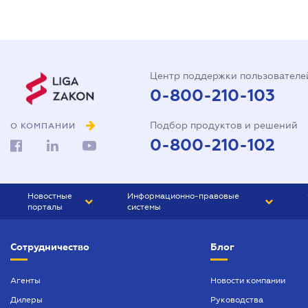
Центр поддержки пользователе
0-800-210-103
Подбор продуктов и решений
О КОМПАНИИ
0-800-210-102
Новостные
Информационно-правовые
порталы
системы
ЮРЛИГА
Право Украины
Сотрудничество
Блог
БИЗНЕС
ГРАНД
БУХГАЛТЕР.ua
ПРАЙМ
Агенты
Новости компании
Дилеры
Руководства
БУХГАЛТЕР ПРОФ