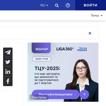
ВОЙТИ
RU
Темы
Реклама