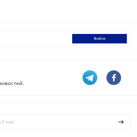
войти
новостей.