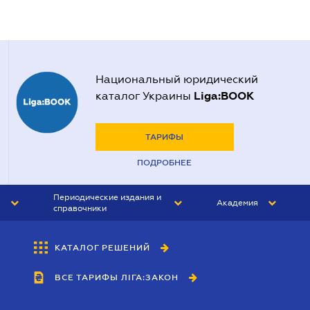
Национальный юридический
Liga:BOOK
каталог Украины
ТАРИФЫ
ПОДРОБНЕЕ
Периодические издания и
Академия
справочники
ЮРИСТ&ЗАКОН
АКАДЕМИЯ ЛІГА:ЗАКОН
КАТАЛОГ РЕШЕНИЙ
БУХГАЛТЕР&ЗАКОН
ВСЕ ТАРИФЫ ЛІГА:ЗАКОН
ВЕСТНИК МСФО
ИНТЕРБУХ