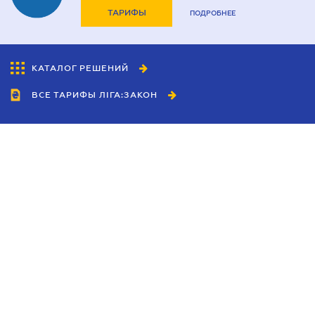
ТАРИФЫ
ПОДРОБНЕЕ
КАТАЛОГ РЕШЕНИЙ
ВСЕ ТАРИФЫ ЛІГА:ЗАКОН
Сотрудничество
Агенты
Дилеры
Политика
конфиденциальности
Условия использования
сайта
Реклама
Блог