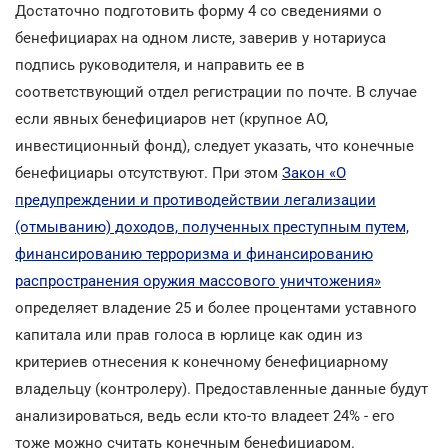
Достаточно подготовить форму 4 со сведениями о
бенефициарах на одном листе, заверив у нотариуса
подпись руководителя, и направить ее в
соответствующий отдел регистрации по почте. В случае
если явных бенефициаров нет (крупное АО,
инвестиционный фонд), следует указать, что конечные
бенефициары отсутствуют. При этом
Закон «О
предупреждении и противодействии легализации
(отмыванию) доходов, полученных преступным путем,
финансированию терроризма и финансированию
распространения оружия массового уничтожения»
определяет владение 25 и более процентами уставного
капитала или прав голоса в юрлице как один из
критериев отнесения к конечному бенефициарному
владельцу (контролеру). Предоставленные данные будут
анализироваться, ведь если кто-то владеет 24% - его
тоже можно считать конечным бенефициаром.