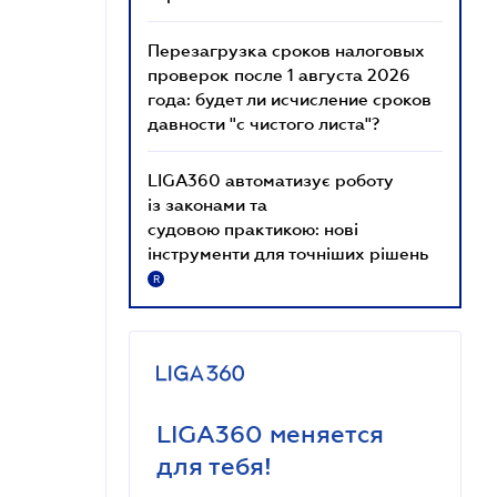
Перезагрузка сроков налоговых
проверок после 1 августа 2026
года: будет ли исчисление сроков
давности "с чистого листа"?
LIGA360 автоматизує роботу
із законами та
судовою практикою: нові
інструменти для точніших рішень
R
LIGA360 меняется
для тебя!