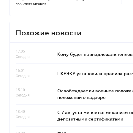
событиях бизнеса
Похожие новости
17.05
Кому будет принадлежать теплов
Сегодня
16.01
НКРЭКУ установила правила расче
Сегодня
15.10
Освобождает ли военное положен
Сегодня
положений о надзоре
13.40
С 7 августа меняется механизм
Сегодня
депозитными сертификатами