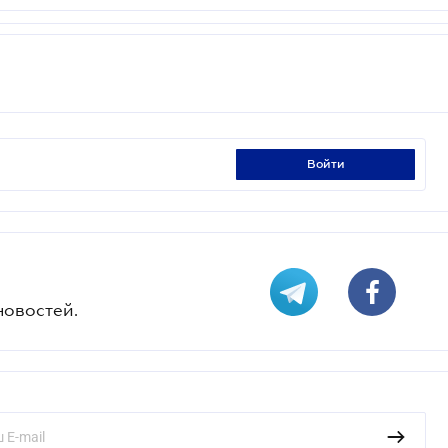
войти
новостей.