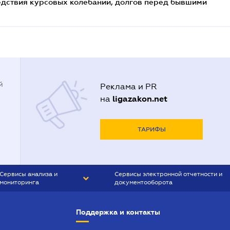
едствия курсовых колебаний, долгов перед бывшими
й
Реклама и PR
ligazakon.net
на
ТАРИФЫ
Сервисы анализа и
Сервисы электронной отчетности и
мониторинга
документооборота
CONTR AGENT
Liga:REPORT
Поддержка и контакты
SMS-МАЯК