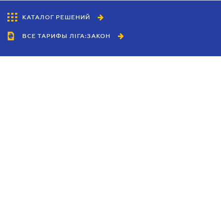
КАТАЛОГ РЕШЕНИЙ
ВСЕ ТАРИФЫ ЛІГА:ЗАКОН
Сотрудничество
Агенты
Дилеры
Политика
конфиденциальности
Условия использования
сайта
Реклама
Блог
Новости компании
Руководства