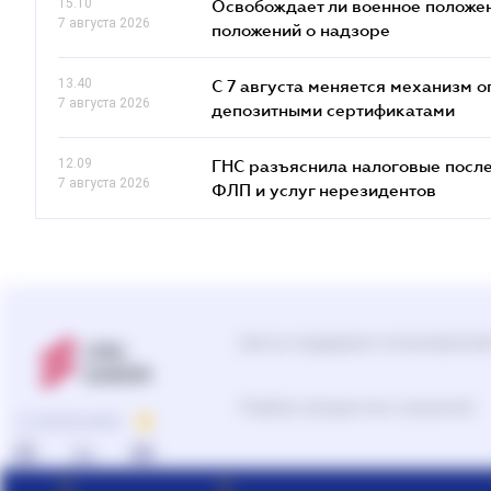
15.10
Освобождает ли военное положен
7 августа 2026
положений о надзоре
13.40
С 7 августа меняется механизм
7 августа 2026
депозитными сертификатами
12.09
ГНС разъяснила налоговые посл
7 августа 2026
ФЛП и услуг нерезидентов
Центр поддержки пользователе
Подбор продуктов и решений
О КОМПАНИИ