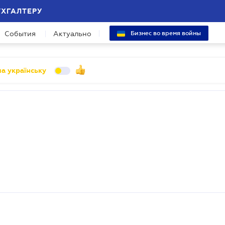
УХГАЛТЕРУ
События
Актуально
Бизнес во время войны
а українську